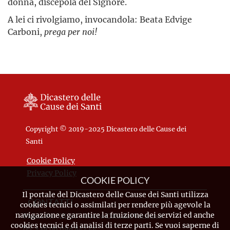
donna, discepola del Signore.
A lei ci rivolgiamo, invocandola: Beata Edvige
Carboni,
prega per noi!
Copyright © 2019-2025 Dicastero delle Cause dei
Santi
Cookie Policy
Privacy Policy
COOKIE POLICY
Il portale del Dicastero delle Cause dei Santi utilizza
CONTATTI
cookies tecnici o assimilati per rendere più agevole la
navigazione e garantire la fruizione dei servizi ed anche
Piazza Pio XII, 10 - 00120 Città del Vaticano
cookies tecnici e di analisi di terze parti. Se vuoi saperne di
Tel. +39.06.698.842.44