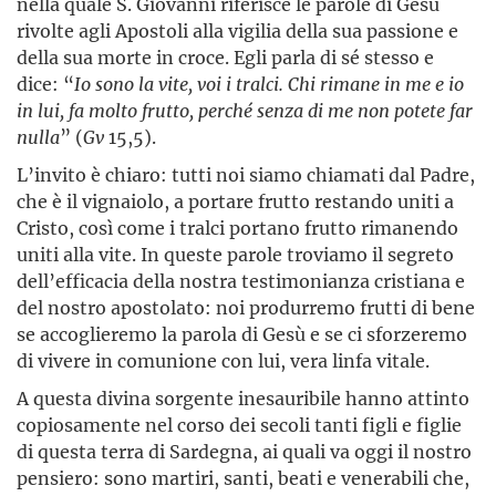
nella quale S. Giovanni riferisce le parole di Gesù
rivolte agli Apostoli alla vigilia della sua passione e
della sua morte in croce. Egli parla di sé stesso e
dice: “
Io sono la vite, voi i tralci. Chi rimane in me e io
in lui, fa molto frutto, perché senza di me non potete far
nulla
” (
Gv
15,5).
L’invito è chiaro: tutti noi siamo chiamati dal Padre,
che è il vignaiolo, a portare frutto restando uniti a
Cristo, così come i tralci portano frutto rimanendo
uniti alla vite. In queste parole troviamo il segreto
dell’efficacia della nostra testimonianza cristiana e
del nostro apostolato: noi produrremo frutti di bene
se accoglieremo la parola di Gesù e se ci sforzeremo
di vivere in comunione con lui, vera linfa vitale.
A questa divina sorgente inesauribile hanno attinto
copiosamente nel corso dei secoli tanti figli e figlie
di questa terra di Sardegna, ai quali va oggi il nostro
pensiero: sono martiri, santi, beati e venerabili che,