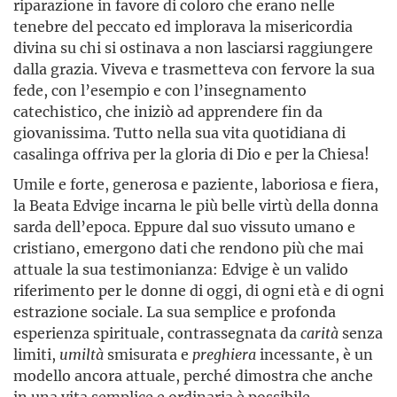
riparazione in favore di coloro che erano nelle
tenebre del peccato ed implorava la misericordia
divina su chi si ostinava a non lasciarsi raggiungere
dalla grazia. Viveva e trasmetteva con fervore la sua
fede, con l’esempio e con l’insegnamento
catechistico, che iniziò ad apprendere fin da
giovanissima. Tutto nella sua vita quotidiana di
casalinga offriva per la gloria di Dio e per la Chiesa!
Umile e forte, generosa e paziente, laboriosa e fiera,
la Beata Edvige incarna le più belle virtù della donna
sarda dell’epoca. Eppure dal suo vissuto umano e
cristiano, emergono dati che rendono più che mai
attuale la sua testimonianza: Edvige è un valido
riferimento per le donne di oggi, di ogni età e di ogni
estrazione sociale. La sua semplice e profonda
esperienza spirituale, contrassegnata da
carità
senza
limiti,
umiltà
smisurata e
preghiera
incessante, è un
modello ancora attuale, perché dimostra che anche
in una vita semplice e ordinaria è possibile