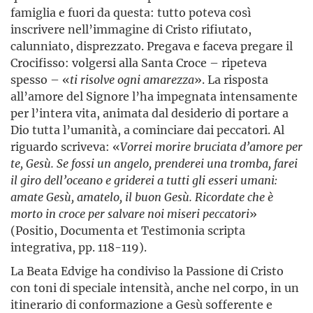
famiglia e fuori da questa: tutto poteva così
inscrivere nell’immagine di Cristo rifiutato,
calunniato, disprezzato. Pregava e faceva pregare il
Crocifisso: volgersi alla Santa Croce – ripeteva
spesso – «
ti risolve ogni amarezza
». La risposta
all’amore del Signore l’ha impegnata intensamente
per l’intera vita, animata dal desiderio di portare a
Dio tutta l’umanità, a cominciare dai peccatori. Al
riguardo scriveva: «
Vorrei morire bruciata d’amore per
te, Gesù. Se fossi un angelo, prenderei una tromba, farei
il giro dell’oceano e griderei a tutti gli esseri umani:
amate Gesù, amatelo, il buon Gesù. Ricordate che è
morto in croce per salvare noi miseri peccatori
»
(Positio, Documenta et Testimonia scripta
integrativa, pp. 118-119).
La Beata Edvige ha condiviso la Passione di Cristo
con toni di speciale intensità, anche nel corpo, in un
itinerario di conformazione a Gesù sofferente e