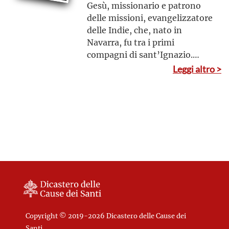
Gesù, missionario e patrono
delle missioni, evangelizzatore
delle Indie, che, nato in
Navarra, fu tra i primi
compagni di sant’Ignazio.
Spinto dall’ardente desiderio
Leggi altro >
Vero e proprio “gigante
di diffondere il Vangelo,
dell’evangelizzazione”
annunciò con impegno Cristo
a innumerevoli popolazioni in
India, nelle isole Molucche e in
altre ancora, in Giappone
convertì poi molti alla fede e
morì, infine, in Cina nell’isola
di Sancian, stremato dalla
malattia e dalle fatiche.
Copyright © 2019-2026 Dicastero delle Cause dei
Santi