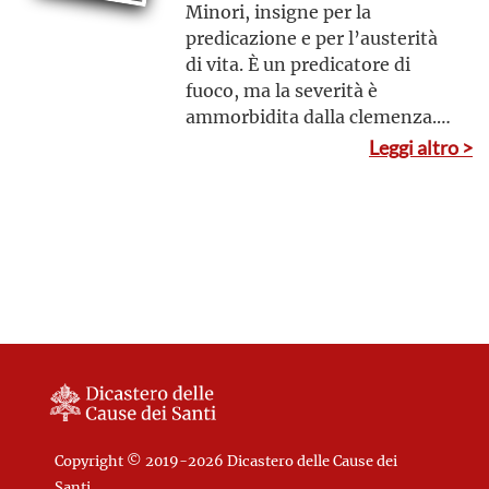
Minori, insigne per la
predicazione e per l’austerità
di vita. È un predicatore di
fuoco, ma la severità è
ammorbidita dalla clemenza.
Marchigiano, diventa
Leggi altro >
francescano nel 1415 ed è
inviato nell’Europa dell’Est. Sa
ammaliare con gesti e parole e
si scaglia soprattutto contro
l’usura: per combatterla
inventa i Monti di Pietà
Copyright © 2019-2026 Dicastero delle Cause dei
Santi