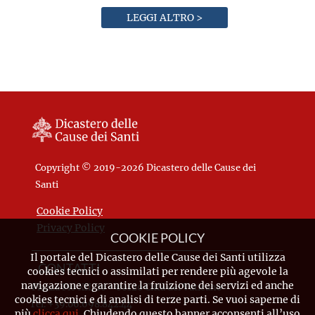
LEGGI ALTRO >
Copyright © 2019-2026 Dicastero delle Cause dei
Santi
Cookie Policy
Privacy Policy
COOKIE POLICY
Il portale del Dicastero delle Cause dei Santi utilizza
CONTATTI
cookies tecnici o assimilati per rendere più agevole la
navigazione e garantire la fruizione dei servizi ed anche
Piazza Pio XII, 10 - 00120 Città del Vaticano
cookies tecnici e di analisi di terze parti. Se vuoi saperne di
Tel. +39.06.698.842.44
più
clicca qui
. Chiudendo questo banner acconsenti all’uso