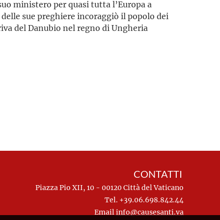
 suo ministero per quasi tutta l’Europa a
e delle sue preghiere incoraggiò il popolo dei
a riva del Danubio nel regno di Ungheria
CONTATTI
Piazza Pio XII, 10 - 00120 Città del Vaticano
Tel. +39.06.698.842.44
Email
info@causesanti.va