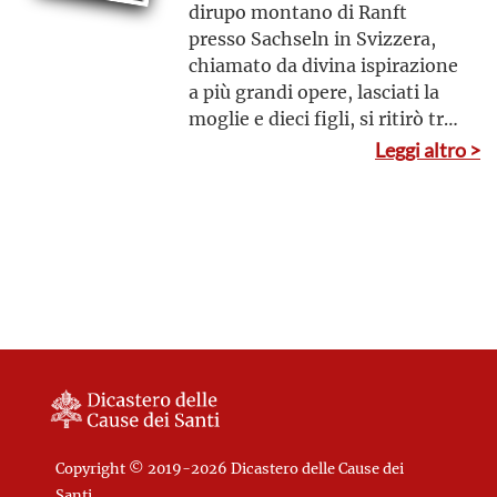
dirupo montano di Ranft
presso Sachseln in Svizzera,
chiamato da divina ispirazione
a più grandi opere, lasciati la
moglie e dieci figli, si ritirò tra
i monti a condurre vita
Leggi altro >
eremitica; celebre per lo
stretto rigore di penitenza e il
disprezzo del mondo, una sola
volta uscì dalla sua piccola
cella, sotto la minaccia di una
guerra civile, per riconciliare
con una breve esortazione le
parti avverse; Patrono della
Svizzera
Copyright © 2019-2026 Dicastero delle Cause dei
Santi