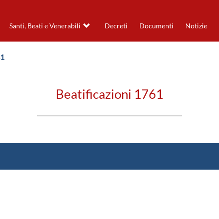
Santi, Beati e Venerabili
Decreti
Documenti
Notizie
61
Beatificazioni 1761