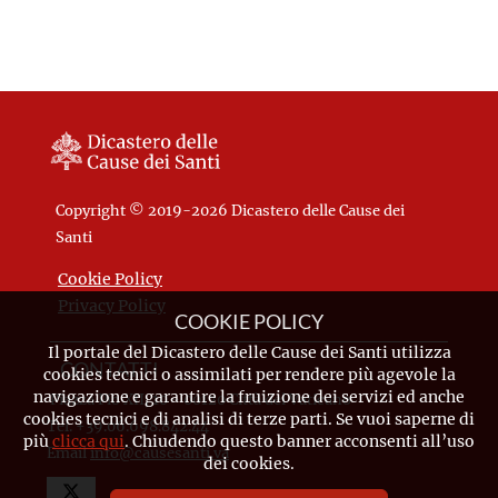
Copyright © 2019-2026 Dicastero delle Cause dei
Santi
Cookie Policy
Privacy Policy
COOKIE POLICY
Il portale del Dicastero delle Cause dei Santi utilizza
CONTATTI
cookies tecnici o assimilati per rendere più agevole la
navigazione e garantire la fruizione dei servizi ed anche
Piazza Pio XII, 10 - 00120 Città del Vaticano
cookies tecnici e di analisi di terze parti. Se vuoi saperne di
Tel. +39.06.698.842.44
più
clicca qui
. Chiudendo questo banner acconsenti all’uso
Email
info@causesanti.va
dei cookies.