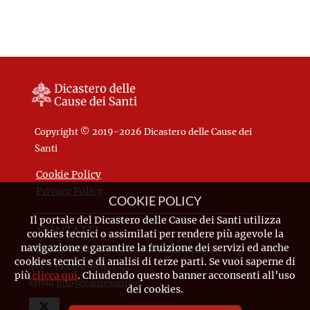
Copyright © 2019-2026 Dicastero delle Cause dei
Santi
Cookie Policy
Privacy Policy
COOKIE POLICY
Il portale del Dicastero delle Cause dei Santi utilizza
CONTATTI
cookies tecnici o assimilati per rendere più agevole la
navigazione e garantire la fruizione dei servizi ed anche
Piazza Pio XII, 10 - 00120 Città del Vaticano
cookies tecnici e di analisi di terze parti. Se vuoi saperne di
Tel. +39.06.698.842.44
più
clicca qui
. Chiudendo questo banner acconsenti all’uso
Email
info@causesanti.va
dei cookies.