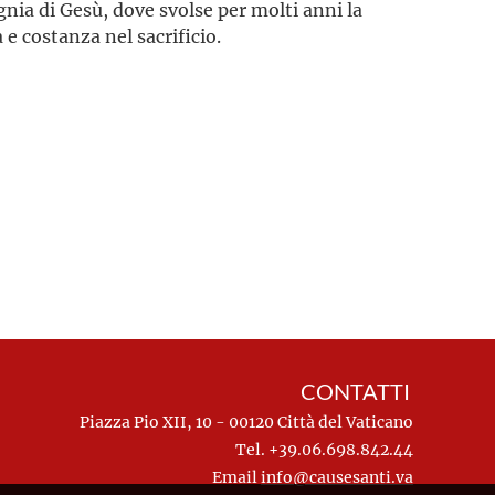
agnia di Gesù, dove svolse per molti anni la
e costanza nel sacrificio.
CONTATTI
Piazza Pio XII, 10 - 00120 Città del Vaticano
Tel. +39.06.698.842.44
Email
info@causesanti.va