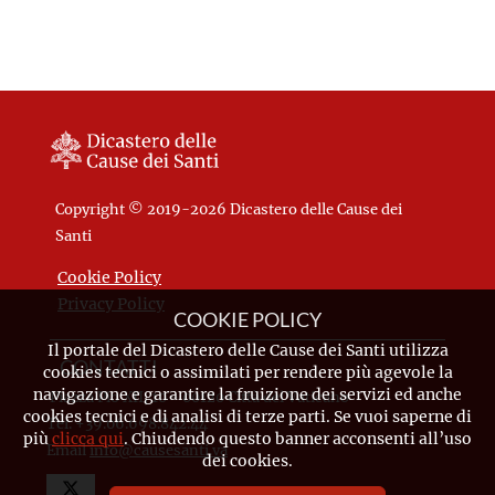
Copyright © 2019-2026 Dicastero delle Cause dei
Santi
Cookie Policy
Privacy Policy
COOKIE POLICY
Il portale del Dicastero delle Cause dei Santi utilizza
CONTATTI
cookies tecnici o assimilati per rendere più agevole la
navigazione e garantire la fruizione dei servizi ed anche
Piazza Pio XII, 10 - 00120 Città del Vaticano
cookies tecnici e di analisi di terze parti. Se vuoi saperne di
Tel. +39.06.698.842.44
più
clicca qui
. Chiudendo questo banner acconsenti all’uso
Email
info@causesanti.va
dei cookies.