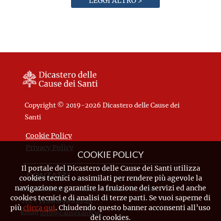
LEGGI ALTRO >
Copyright © 2019-2026 Dicastero delle Cause dei
Santi
Cookie Policy
Privacy Policy
COOKIE POLICY
Il portale del Dicastero delle Cause dei Santi utilizza
CONTATTI
cookies tecnici o assimilati per rendere più agevole la
navigazione e garantire la fruizione dei servizi ed anche
Piazza Pio XII, 10 - 00120 Città del Vaticano
cookies tecnici e di analisi di terze parti. Se vuoi saperne di
Tel. +39.06.698.842.44
più
clicca qui
. Chiudendo questo banner acconsenti all’uso
Email
info@causesanti.va
dei cookies.