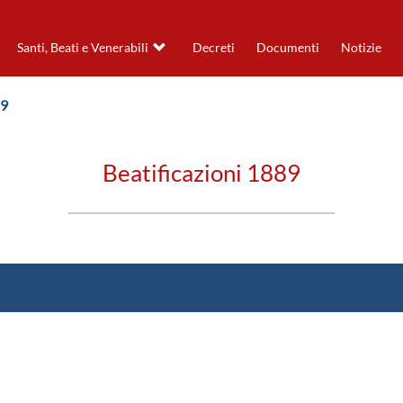
Santi, Beati e Venerabili
Decreti
Documenti
Notizie
89
Beatificazioni 1889