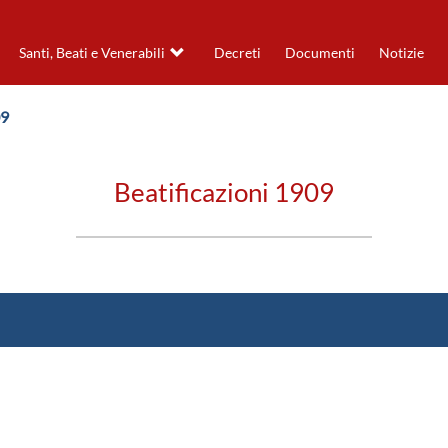
Santi, Beati e Venerabili
Decreti
Documenti
Notizie
09
Beatificazioni 1909