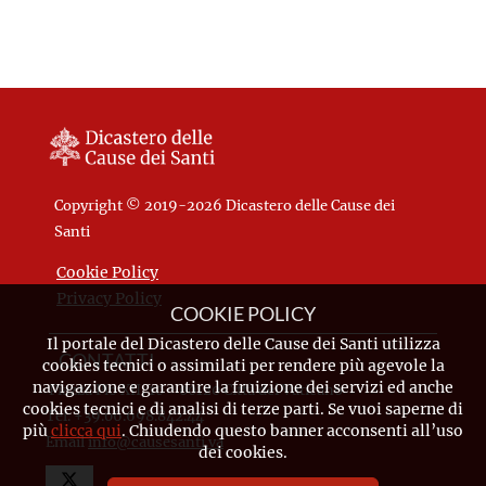
Copyright © 2019-2026 Dicastero delle Cause dei
Santi
Cookie Policy
Privacy Policy
COOKIE POLICY
Il portale del Dicastero delle Cause dei Santi utilizza
CONTATTI
cookies tecnici o assimilati per rendere più agevole la
navigazione e garantire la fruizione dei servizi ed anche
Piazza Pio XII, 10 - 00120 Città del Vaticano
cookies tecnici e di analisi di terze parti. Se vuoi saperne di
Tel. +39.06.698.842.44
più
clicca qui
. Chiudendo questo banner acconsenti all’uso
Email
info@causesanti.va
dei cookies.