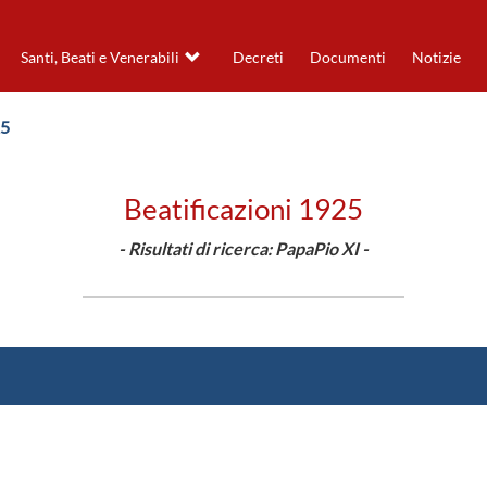
Santi, Beati e Venerabili
Decreti
Documenti
Notizie
25
Beatificazioni 1925
- Risultati di ricerca: PapaPio XI -