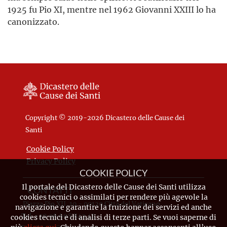
1925 fu Pio XI, mentre nel 1962 Giovanni XXIII lo ha
canonizzato.
Copyright © 2019-2026 Dicastero delle Cause dei
Santi
Cookie Policy
Privacy Policy
COOKIE POLICY
Il portale del Dicastero delle Cause dei Santi utilizza
CONTATTI
cookies tecnici o assimilati per rendere più agevole la
Piazza Pio XII, 10 - 00120 Città del Vaticano
navigazione e garantire la fruizione dei servizi ed anche
Tel. +39.06.698.842.44
cookies tecnici e di analisi di terze parti. Se vuoi saperne di