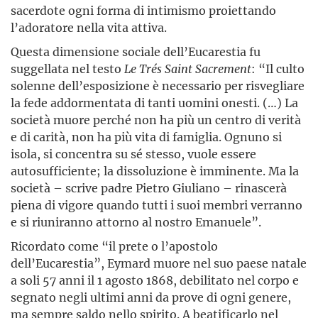
sacerdote ogni forma di intimismo proiettando
l’adoratore nella vita attiva.
Questa dimensione sociale dell’Eucarestia fu
suggellata nel testo
Le Trés Saint Sacrement
: “Il culto
solenne dell’esposizione è necessario per risvegliare
la fede addormentata di tanti uomini onesti. (…) La
società muore perché non ha più un centro di verità
e di carità, non ha più vita di famiglia. Ognuno si
isola, si concentra su sé stesso, vuole essere
autosufficiente; la dissoluzione è imminente. Ma la
società – scrive padre Pietro Giuliano – rinascerà
piena di vigore quando tutti i suoi membri verranno
e si riuniranno attorno al nostro Emanuele”.
Ricordato come “il prete o l’apostolo
dell’Eucarestia”, Eymard muore nel suo paese natale
a soli 57 anni il 1 agosto 1868, debilitato nel corpo e
segnato negli ultimi anni da prove di ogni genere,
ma sempre saldo nello spirito. A beatificarlo nel