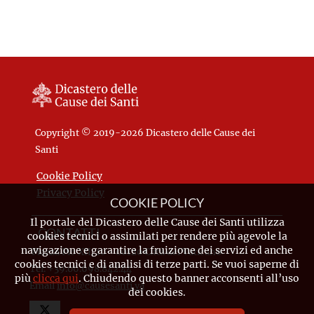
Copyright © 2019-2026 Dicastero delle Cause dei
Santi
Cookie Policy
Privacy Policy
COOKIE POLICY
Il portale del Dicastero delle Cause dei Santi utilizza
CONTATTI
cookies tecnici o assimilati per rendere più agevole la
navigazione e garantire la fruizione dei servizi ed anche
Piazza Pio XII, 10 - 00120 Città del Vaticano
cookies tecnici e di analisi di terze parti. Se vuoi saperne di
Tel. +39.06.698.842.44
più
clicca qui
. Chiudendo questo banner acconsenti all’uso
Email
info@causesanti.va
dei cookies.