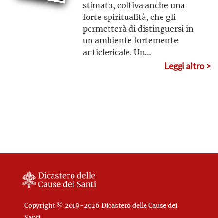
stimato, coltiva anche una
forte spiritualità, che gli
permetterà di distinguersi in
un ambiente fortemente
anticlericale. Un
atteggiamento che diventerà
Leggi altro >
la sua principale forma di
evangelizzazione: con questo
«apostolato silenzioso» e il
suo stile di vita, infatti, riuscirà
a parlare di Dio anche ai
lontani, agli indifferenti, agli
atei
Copyright © 2019-2026 Dicastero delle Cause dei
Santi