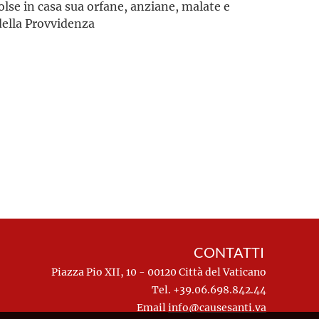
lse in casa sua orfane, anziane, malate e
della Provvidenza
CONTATTI
Piazza Pio XII, 10 - 00120 Città del Vaticano
Tel. +39.06.698.842.44
Email
info@causesanti.va