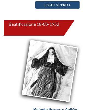
LEGGI ALTRO >
Beatificazione 18-05-1952
Rafaela Porras y Ayllón