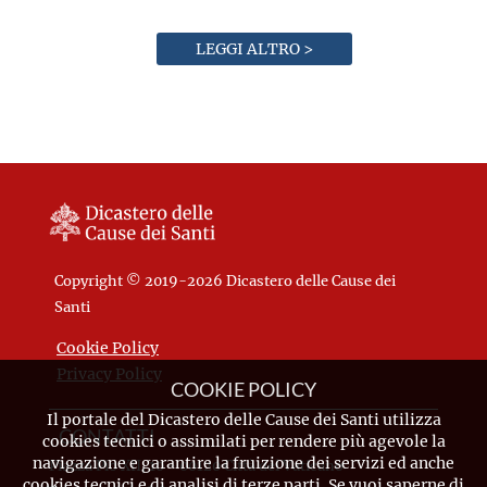
LEGGI ALTRO >
Copyright © 2019-2026 Dicastero delle Cause dei
Santi
Cookie Policy
Privacy Policy
COOKIE POLICY
Il portale del Dicastero delle Cause dei Santi utilizza
CONTATTI
cookies tecnici o assimilati per rendere più agevole la
navigazione e garantire la fruizione dei servizi ed anche
Piazza Pio XII, 10 - 00120 Città del Vaticano
cookies tecnici e di analisi di terze parti. Se vuoi saperne di