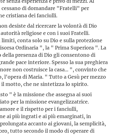
te senza esperienza e privo di mezzi. Al
n cessano di domandare "Fratelli" per
e cristiana dei fanciulli.
on desiste dal ricercare la volontà di Dio
autorità religiose e con i suoi Fratelli.
imiti, conta solo su Dio e sulla protezione
isorsa Ordinaria ", la " Prima Superiora ". La
 della presenza di Dio gli consentono di
rande pace interiore. Spesso la sua preghiera
gnore non costruisce la casa... ", convinto che
Dio, l'opera di Maria. " Tutto a Gesù per mezzo
il motto, che ne sintetizza lo spirito.
sto " è la missione che assegna ai suoi
egiato per la missione evangelizzatrice.
amore e il rispetto per i fanciulli,
ne ai più ingrati e ai più emarginati, in
 prolungata accanto ai giovani, la semplicità,
avoro, tutto secondo il modo di operare di