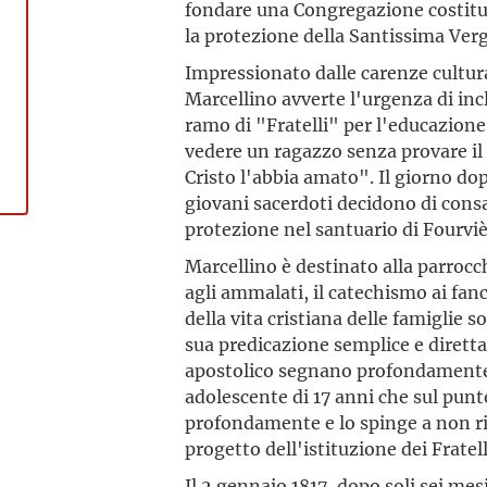
fondare una Congregazione costituit
la protezione della Santissima Verg
Impressionato dalle carenze culturali
Marcellino avverte l'urgenza di inc
ramo di "Fratelli" per l'educazione
vedere un ragazzo senza provare il
Cristo l'abbia amato". Il giorno dop
giovani sacerdoti decidono di consa
protezione nel santuario di Fourviè
Marcellino è destinato alla parrocch
agli ammalati, il catechismo ai fanci
della vita cristiana delle famiglie s
sua predicazione semplice e diretta
apostolico segnano profondamente 
adolescente di 17 anni che sul pun
profondamente e lo spinge a non ri
progetto dell'istituzione dei Fratell
Il 2 gennaio 1817, dopo soli sei mes