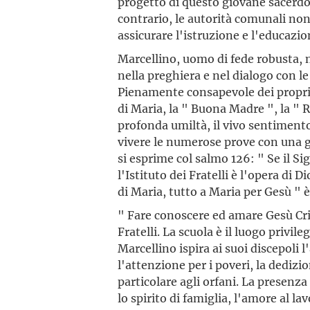
progetto di questo giovane sacerdo
contrario, le autorità comunali no
assicurare l'istruzione e l'educazion
Marcellino, uomo di fede robusta, n
nella preghiera e nel dialogo con le 
Pienamente consapevole dei propri l
di Maria, la " Buona Madre ", la " R
profonda umiltà, il vivo sentimento
vivere le numerose prove con una g
si esprime col salmo 126: " Se il Si
l'Istituto dei Fratelli è l'opera di 
di Maria, tutto a Maria per Gesù " è 
" Fare conoscere ed amare Gesù Cri
Fratelli. La scuola è il luogo privil
Marcellino ispira ai suoi discepoli l'
l'attenzione per i poveri, la dedizio
particolare agli orfani. La presenza
lo spirito di famiglia, l'amore al l