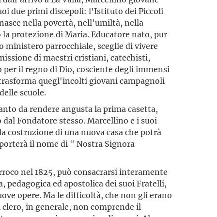
uoi due primi discepoli: l'Istituto dei Piccoli
, nasce nella povertà, nell'umiltà, nella
o la protezione di Maria. Educatore nato, pur
o ministero parrocchiale, sceglie di vivere
missione di maestri cristiani, catechisti,
 per il regno di Dio, cosciente degli immensi
 trasforma quegl'incolti giovani campagnoli
delle scuole.
nto da rendere angusta la prima casetta,
al Fondatore stesso. Marcellino e i suoi
lla costruzione di una nuova casa che potrà
 porterà il nome di " Nostra Signora
arroco nel 1825, può consacrarsi interamente
a, pedagogica ed apostolica dei suoi Fratelli,
uove opere. Ma le difficoltà, che non gli erano
l clero, in generale, non comprende il