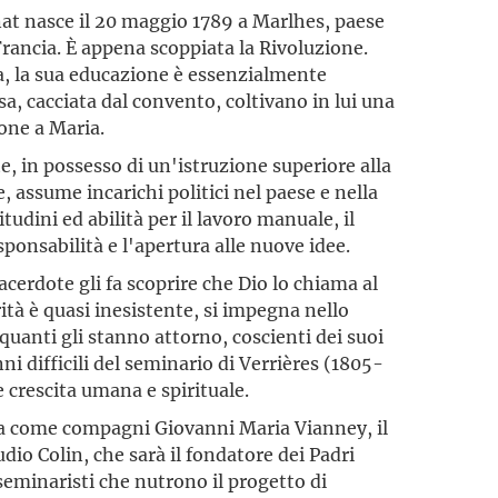
t nasce il 20 maggio 1789 a Marlhes, paese
rancia. È appena scoppiata la Rivoluzione.
na, la sua educazione è essenzialmente
osa, cacciata dal convento, coltivano in lui una
one a Maria.
e, in possesso di un'istruzione superiore alla
, assume incarichi politici nel paese e nella
udini ed abilità per il lavoro manuale, il
esponsabilità e l'apertura alle nuove idee.
cerdote gli fa scoprire che Dio lo chiama al
rità è quasi inesistente, si impegna nello
quanti gli stanno attorno, coscienti dei suoi
nni difficili del seminario di Verrières (1805-
e crescita umana e spirituale.
a come compagni Giovanni Maria Vianney, il
dio Colin, che sarà il fondatore dei Padri
 seminaristi che nutrono il progetto di