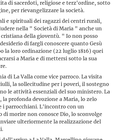
a di sacerdoti, religiose e terz'ordine, sotto
ine, per rievangelizzare la società.
 e spirituali dei ragazzi dei centri rurali,
ludere nella " Società di Maria " anche un
 cristiana della gioventù. " Io non posso
 desiderio di fargli conoscere quanto Gesù
o la loro ordinazione (22 luglio 1816) quei
crarsi a Maria e di mettersi sotto la sua
re.
ia di La Valla come vice parroco. La visita
ulli, la sollecitudine per i poveri, il sostegno
ono le attività essenziali del suo ministero. La
, la profonda devozione a Maria, lo zelo
i parrocchiani. L'incontro con un
to di morire non conosce Dio, lo sconvolge
nviare ulteriormente la realizzazione del
i.
i dall'arrivo a La Valla, Marcellino giovane