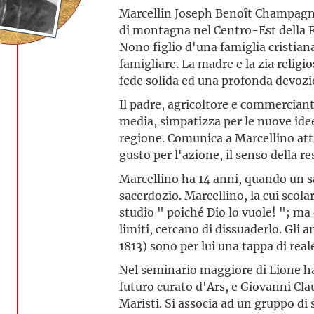
Marcellin Joseph Benoît Champagna
di montagna nel Centro-Est della F
Nono figlio d'una famiglia cristia
famigliare. La madre e la zia religi
fede solida ed una profonda devozi
Il padre, agricoltore e commerciant
media, simpatizza per le nuove idee
regione. Comunica a Marcellino attit
gusto per l'azione, il senso della r
Marcellino ha 14 anni, quando un sa
sacerdozio. Marcellino, la cui scola
studio " poiché Dio lo vuole! "; ma 
limiti, cercano di dissuaderlo. Gli a
1813) sono per lui una tappa di real
Nel seminario maggiore di Lione h
futuro curato d'Ars, e Giovanni Clau
Maristi. Si associa ad un gruppo di