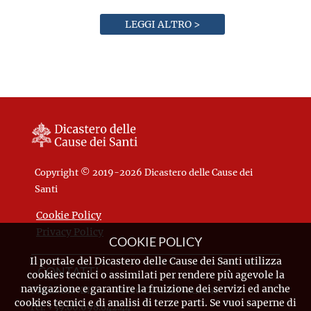
LEGGI ALTRO >
Copyright © 2019-2026 Dicastero delle Cause dei
Santi
Cookie Policy
Privacy Policy
COOKIE POLICY
Il portale del Dicastero delle Cause dei Santi utilizza
CONTATTI
cookies tecnici o assimilati per rendere più agevole la
navigazione e garantire la fruizione dei servizi ed anche
Piazza Pio XII, 10 - 00120 Città del Vaticano
cookies tecnici e di analisi di terze parti. Se vuoi saperne di
Tel. +39.06.698.842.44