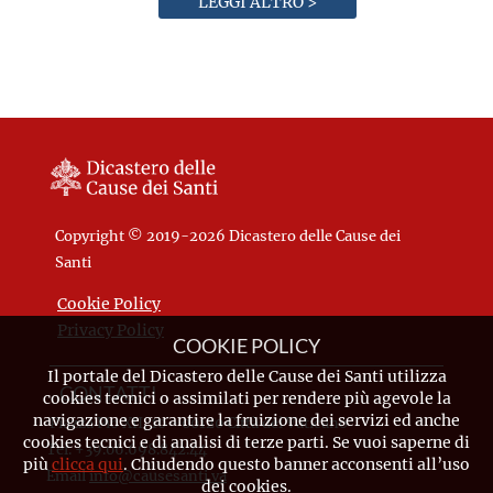
LEGGI ALTRO >
Copyright © 2019-2026 Dicastero delle Cause dei
Santi
Cookie Policy
Privacy Policy
COOKIE POLICY
Il portale del Dicastero delle Cause dei Santi utilizza
CONTATTI
cookies tecnici o assimilati per rendere più agevole la
navigazione e garantire la fruizione dei servizi ed anche
Piazza Pio XII, 10 - 00120 Città del Vaticano
cookies tecnici e di analisi di terze parti. Se vuoi saperne di
Tel. +39.06.698.842.44
più
clicca qui
. Chiudendo questo banner acconsenti all’uso
Email
info@causesanti.va
dei cookies.