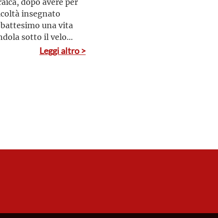
raica, dopo avere per
ficoltà insegnato
l battesimo una vita
dola sotto il velo
finché sotto un empio
Leggi altro >
ità umana e cristiana
na dalla sua terra e
 Auschwitz vicino a
isa in una camera a