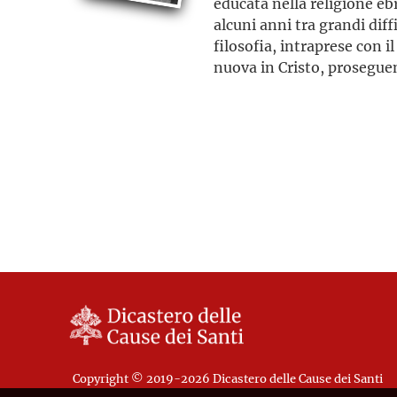
educata nella religione eb
alcuni anni tra grandi dif
filosofia, intraprese con i
nuova in Cristo, proseguen
delle vergini consacrate, 
regime contrario alla dign
fu gettata in carcere lonta
nel campo di sterminio di
Cracovia in Polonia fu ucc
gas
Copyright © 2019-2026 Dicastero delle Cause dei Santi