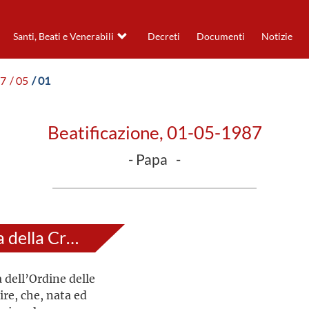
Santi, Beati e Venerabili
Decreti
Documenti
Notizie
87
/ 05
/ 01
Beatificazione, 01-05-1987
- Papa -
Teresa Benedetta della Croce
a dell’Ordine delle
re, che, nata ed