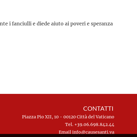
nte i fanciulli e diede aiuto ai poveri e speranza
CONTATTI
Piazza Pio XII, 10 - 00120 Città del Vaticano
Tel. +39.06.698.842.44
Email
info@causesanti.va