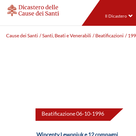
Il Dicastero
Cause dei Santi
/ Santi, Beati e Venerabili
/ Beatificazioni
/ 19
Beatificazione 06-10-1996
Wincenty Lewoniuk e 12 compagni