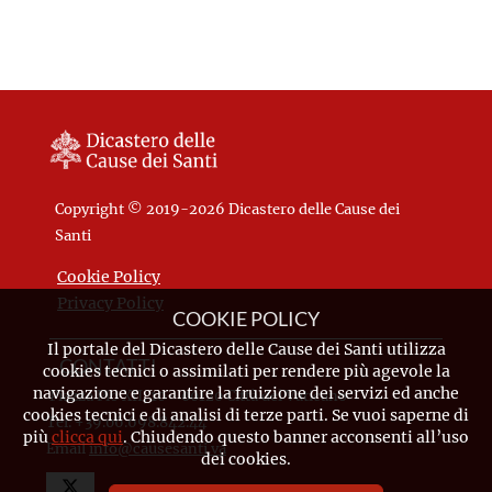
Copyright © 2019-2026 Dicastero delle Cause dei
Santi
Cookie Policy
Privacy Policy
COOKIE POLICY
Il portale del Dicastero delle Cause dei Santi utilizza
CONTATTI
cookies tecnici o assimilati per rendere più agevole la
navigazione e garantire la fruizione dei servizi ed anche
Piazza Pio XII, 10 - 00120 Città del Vaticano
cookies tecnici e di analisi di terze parti. Se vuoi saperne di
Tel. +39.06.698.842.44
più
clicca qui
. Chiudendo questo banner acconsenti all’uso
Email
info@causesanti.va
dei cookies.