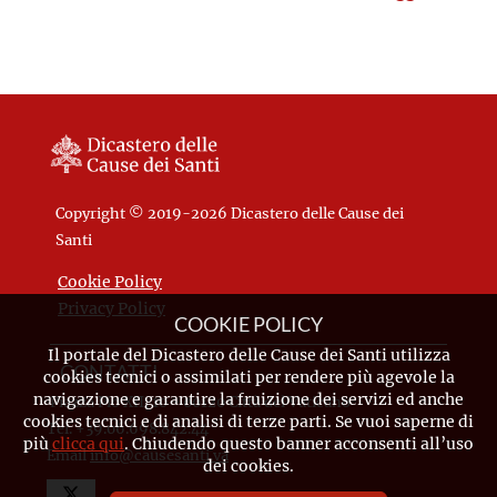
Copyright © 2019-2026 Dicastero delle Cause dei
Santi
Cookie Policy
Privacy Policy
COOKIE POLICY
Il portale del Dicastero delle Cause dei Santi utilizza
CONTATTI
cookies tecnici o assimilati per rendere più agevole la
navigazione e garantire la fruizione dei servizi ed anche
Piazza Pio XII, 10 - 00120 Città del Vaticano
cookies tecnici e di analisi di terze parti. Se vuoi saperne di
Tel. +39.06.698.842.44
più
clicca qui
. Chiudendo questo banner acconsenti all’uso
Email
info@causesanti.va
dei cookies.