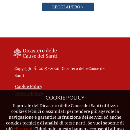
LEGGI ALTRO >
Copyright © 2019-2026 Dicastero delle Cause dei
Santi
Cookie Policy
Privacy Policy
COOKIE POLICY
Il portale del Dicastero delle Cause dei Santi utilizza
CONTATTI
cookies tecnici o assimilati per rendere più agevole la
navigazione e garantire la fruizione dei servizi ed anche
Piazza Pio XII, 10 - 00120 Città del Vaticano
cookies tecnici e di analisi di terze parti. Se vuoi saperne di
Tel. +39.06.698.842.44
più
clicca qui
. Chiudendo questo banner acconsenti all’uso