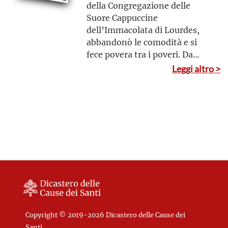
della Congregazione delle
Suore Cappuccine
dell’Immacolata di Lourdes,
abbandonò le comodità e si
fece povera tra i poveri. Da
Cristo, specialmente
Leggi altro >
nell’Eucaristia, attinse la forza
per la sua maternità spirituale
e la sua tenerezza con i più
deboli
Copyright © 2019-2026 Dicastero delle Cause dei
Santi