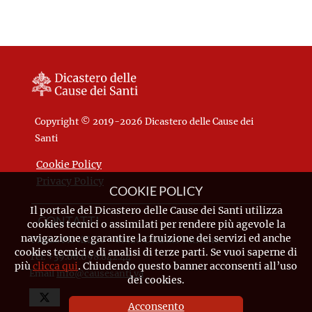
Copyright © 2019-2026 Dicastero delle Cause dei
Santi
Cookie Policy
Privacy Policy
COOKIE POLICY
Il portale del Dicastero delle Cause dei Santi utilizza
CONTATTI
cookies tecnici o assimilati per rendere più agevole la
navigazione e garantire la fruizione dei servizi ed anche
Piazza Pio XII, 10 - 00120 Città del Vaticano
cookies tecnici e di analisi di terze parti. Se vuoi saperne di
Tel. +39.06.698.842.44
più
clicca qui
. Chiudendo questo banner acconsenti all’uso
Email
info@causesanti.va
dei cookies.
Acconsento