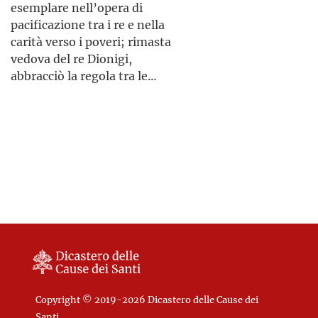
esemplare nell’opera di
pacificazione tra i re e nella
carità verso i poveri; rimasta
vedova del re Dionigi,
abbracciò la regola tra le
monache del Terz’Ordine di
Elisabetta, da regina, segue la
Santa Chiara nel cenobio di
propria via verso la santità
Estremoz in Portogallo da lei
curando i poveri e mettendo
stessa fondato, nel quale,
pace tra le dinastie dell’Europa
mentre era intenta a far
del 1300. Dopo la morte del
riconciliare suo figlio con il
marito Dionigi, va in
genero, fece poi ritorno al
pellegrinaggio a Santiago de
Signore.
Compostela dove offre la sua
corona, per poi chiudersi nel
monastero delle Clarisse di
Coimbra.
Copyright © 2019-2026 Dicastero delle Cause dei
Santi