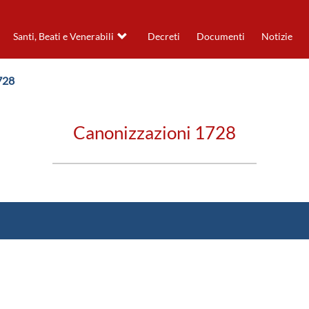
Santi, Beati e Venerabili
Decreti
Documenti
Notizie
728
Canonizzazioni 1728