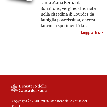
santa Maria Bernarda
Soubirous, vergine, che, nata
nella cittadina di Lourdes da
famiglia poverissima, ancora
fanciulla sperimentò la
presenza della beata Maria
Leggi altro >
Vergine Immacolata e, in
seguito, preso l’abito religioso,
condusse una vita di umiltà e
nascondimento.
Copyright © 2019-2026 Dicastero delle Cause dei
Santi