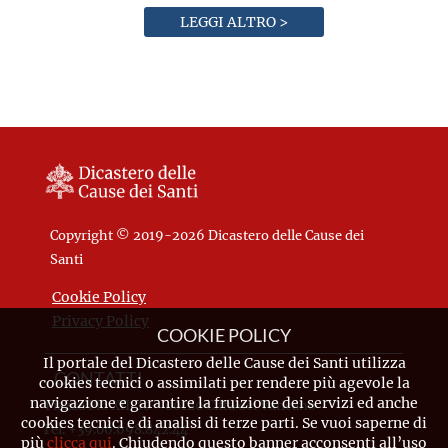
LEGGI ALTRO >
Copyright © 2019-2026 Dicastero delle Cause dei
Santi
Cookie Policy
Privacy Policy
COOKIE POLICY
Il portale del Dicastero delle Cause dei Santi utilizza
CONTATTI
cookies tecnici o assimilati per rendere più agevole la
navigazione e garantire la fruizione dei servizi ed anche
Piazza Pio XII, 10 - 00120 Città del Vaticano
cookies tecnici e di analisi di terze parti. Se vuoi saperne di
Tel. +39.06.698.842.44
più
clicca qui
. Chiudendo questo banner acconsenti all’uso