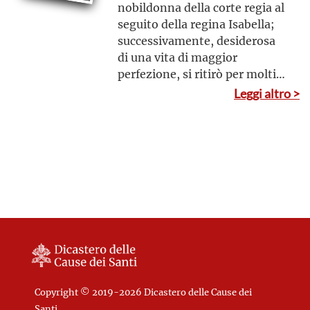
nobildonna della corte regia al
seguito della regina Isabella;
successivamente, desiderosa
di una vita di maggior
perfezione, si ritirò per molti
anni tra le monache
Leggi altro >
dell’Ordine di San Domenico,
fondando infine un nuovo
Ordine che intitolò alla
Concezione della Beata Maria
Vergine
Copyright © 2019-2026 Dicastero delle Cause dei
Santi