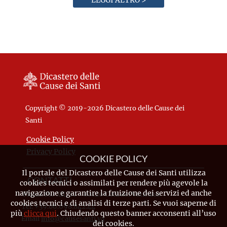
Copyright © 2019-2026 Dicastero delle Cause dei
Santi
Cookie Policy
Privacy Policy
COOKIE POLICY
Il portale del Dicastero delle Cause dei Santi utilizza
CONTATTI
cookies tecnici o assimilati per rendere più agevole la
navigazione e garantire la fruizione dei servizi ed anche
Piazza Pio XII, 10 - 00120 Città del Vaticano
cookies tecnici e di analisi di terze parti. Se vuoi saperne di
Tel. +39.06.698.842.44
più
clicca qui
. Chiudendo questo banner acconsenti all’uso
Email
info@causesanti.va
dei cookies.