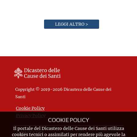
LEGGI ALTRO >
Copyright © 2019-2026 Dicastero delle Cause dei
Santi
Cookie Policy
Privacy Policy
COOKIE POLICY
Il portale del Dicastero delle Cause dei Santi utilizza
CONTATTI
cookies tecnici o assimilati per rendere più agevole la