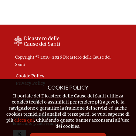
Copyright © 2019-2026 Dicastero delle Cause dei
Santi
Cookie Policy
Privacy Policy
COOKIE POLICY
Il portale del Dicastero delle Cause dei Santi utilizza
CONTATTI
cookies tecnici o assimilati per rendere più agevole la
navigazione e garantire la fruizione dei servizi ed anche
Piazza Pio XII, 10 - 00120 Città del Vaticano
cookies tecnici e di analisi di terze parti. Se vuoi saperne di
Tel. +39.06.698.842.44
più
clicca qui
. Chiudendo questo banner acconsenti all’uso
Email
info@causesanti.va
dei cookies.