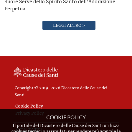
Suore Serve dello Spirito Santo dell’Adorazione
Perpetua
LEGGI ALTRO >
Copyright © 2019-2026 Dicastero delle Cause dei
Santi
Cookie Policy
Privacy Policy
COOKIE POLICY
Il portale del Dicastero delle Cause dei Santi utilizza
CONTATTI
cookies tecnici o assimilati per rendere più agevole la