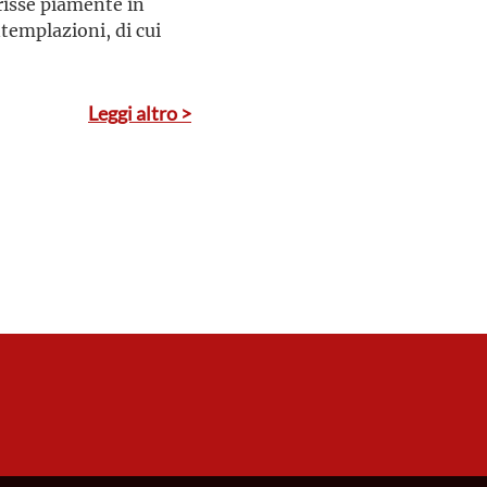
risse piamente in
ntemplazioni, di cui
Leggi altro >