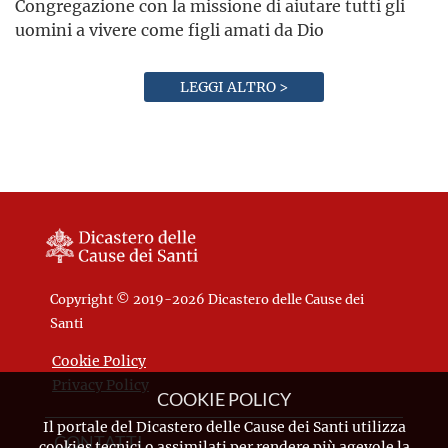
Congregazione con la missione di aiutare tutti gli
uomini a vivere come figli amati da Dio
LEGGI ALTRO >
Copyright © 2019-2026 Dicastero delle Cause dei
Santi
Cookie Policy
Privacy Policy
COOKIE POLICY
Il portale del Dicastero delle Cause dei Santi utilizza
CONTATTI
cookies tecnici o assimilati per rendere più agevole la