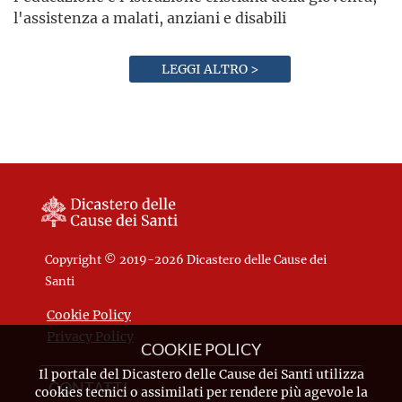
l'assistenza a malati, anziani e disabili
LEGGI ALTRO >
Copyright © 2019-2026 Dicastero delle Cause dei
Santi
Cookie Policy
Privacy Policy
COOKIE POLICY
Il portale del Dicastero delle Cause dei Santi utilizza
CONTATTI
cookies tecnici o assimilati per rendere più agevole la