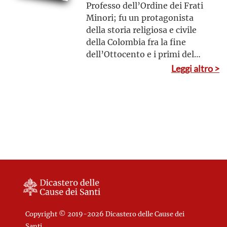
Professo dell’Ordine dei Frati
Minori; fu un protagonista
della storia religiosa e civile
della Colombia fra la fine
dell’Ottocento e i primi del
Novecento. Operò in un clima
Leggi altro >
di laicismo radicale,
caratterizzato da un’aperta
opposizione alla Chiesa e dalla
persecuzione contro gli Istituti
Religiosi
Copyright © 2019-2026 Dicastero delle Cause dei
Santi