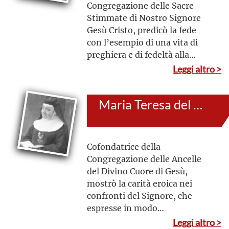
Congregazione delle Sacre
Stimmate di Nostro Signore
Gesù Cristo, predicò la fede
con l’esempio di una vita di
preghiera e di fedeltà alla
Regola della sua
Leggi altro >
Congregazione. La preghiera
costante venne vissuta
Maria Teresa del Cuore di Gesù (al secolo: Celia Méndez y Delgado)
nell’intimità della presenza di
Dio nell’Eucaristia
Cofondatrice della
Congregazione delle Ancelle
del Divino Cuore di Gesù,
mostrò la carità eroica nei
confronti del Signore, che
espresse in modo
commovente nei suoi scritti.
Leggi altro >