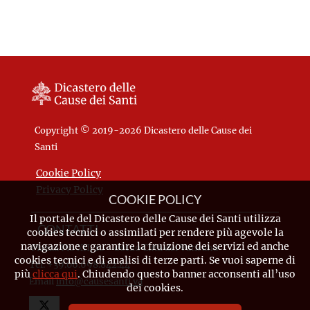
Tale amore si manifestava in
particolare nella vita di
orazione e nel vivo desiderio di
comunicarlo agli altri, a
cominciare dalle Religiose del
suo Istituto
Copyright © 2019-2026 Dicastero delle Cause dei
Santi
Cookie Policy
Privacy Policy
COOKIE POLICY
Il portale del Dicastero delle Cause dei Santi utilizza
CONTATTI
cookies tecnici o assimilati per rendere più agevole la
navigazione e garantire la fruizione dei servizi ed anche
Piazza Pio XII, 10 - 00120 Città del Vaticano
cookies tecnici e di analisi di terze parti. Se vuoi saperne di
Tel. +39.06.698.842.44
più
clicca qui
. Chiudendo questo banner acconsenti all’uso
Email
info@causesanti.va
dei cookies.