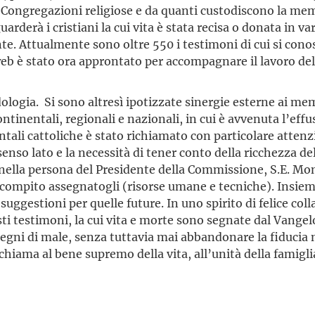
 Congregazioni religiose e da quanti custodiscono la memor
uarderà i cristiani la cui vita è stata recisa o donata in 
e. Attualmente sono oltre 550 i testimoni di cui si conos
to web è stato ora approntato per accompagnare il lavoro 
odologia. Si sono altresì ipotizzate sinergie esterne ai 
tinentali, regionali e nazionali, in cui è avvenuta l’effus
entali cattoliche è stato richiamato con particolare attenzi
enso lato e la necessità di tener conto della ricchezza del
i, nella persona del Presidente della Commissione, S.E. 
compito assegnatogli (risorse umane e tecniche). Insieme 
suggestioni per quelle future. In uno spirito di felice col
ti testimoni, la cui vita e morte sono segnate dal Vangelo,
egni di male, senza tuttavia mai abbandonare la fiducia n
iama al bene supremo della vita, all’unità della famiglia