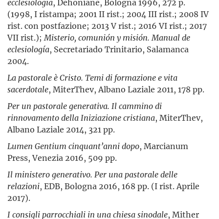
ecclesiologia
, Dehoniane, Bologna 1996, 272 p.
(1998, I ristampa; 2001 II rist.; 2004 III rist.; 2008 IV
rist. con postfazione; 2013 V rist.; 2016 VI rist.; 2017
VII rist.);
Misterio, comunión y misión. Manual de
eclesiología
, Secretariado Trinitario, Salamanca
2004.
La pastorale è Cristo. Temi di formazione e vita
sacerdotale
, MiterThev, Albano Laziale 2011, 178 pp.
Per un pastorale generativa.
Il cammino di
rinnovamento della Iniziazione cristiana
, MiterThev,
Albano Laziale 2014, 321 pp.
Lumen Gentium cinquant’anni dopo
, Marcianum
Press, Venezia 2016, 509 pp.
Il ministero generativo. Per una pastorale delle
relazioni
, EDB, Bologna 2016, 168 pp. (I rist. Aprile
2017).
I consigli parrocchiali in una chiesa sinodale
, Mither