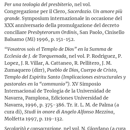
Per una teologia del presbiterio
, nel vol.
Congregazione per il Clero,
Sacerdozio. Un amore più
grande
. Symposium internazionale in occasione del
XXX anniversario della promulgazione del decreto
conciliare
Presbyterorum Ordinis
, San Paolo, Cinisello
Balsamo (Mi) 1996, p. 151-152.
“
Vosotros sois el Templo de Dios” en la Summa de
Ecclesia de J. de Torquemada
, nel vol. P. Rodriguez, P.
Lopez, J. R. Villar, A. Cattaneo, R. Pellitero, J. M.
Zumaquero (dirr),
Pueblo de Dios, Cuerpo de Cristo,
Templo del Espiritu Santo (Implicaciones estructurales y
pastorales en la “communio”).
XV Simposio
Internacional de Teologia de la Universidad de
Navarra, Pamplona, Ediciones Universidad de
Navarra, 1996, p. 375-386. Tr. it. L. M. de Palma (a
cura di),
Studi in onore di Angelo Alfonso Mezzina
,
Molfetta 1997, p. 119-132.
Secolarità e consacrazione
, nel vol. N. Giordano (a cura