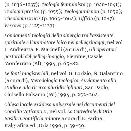
(p. 1036-1037);
Teologia femminista
(p. 1040-1041);
Teologia pratica
(p. 1055);
Teologoumenon
(p. 1059);
Theologia Crucis
(p. 1063-1064);
Ufficio
(p. 1087);
Vescovo
(p. 1125-1127).
Fondamenti teologici della sinergia tra l'assistente
spirituale e l'animatore laico nei pellegrinaggi
, nel vol.
L. Andreatta, F. Marinelli (a cura di),
Gli operatori
pastorali del pellegrinaggio
, Piemme, Casale
Monferrato (Al), 1994, p. 65-82.
Le fonti magisteriali
, nel vol. G. Lorizio, N. Galantino
(a cura di),
Metodologia teologica. Avviamento allo
studio e alla ricerca pluridisciplinari
, San Paolo,
Cinisello Balsamo (Mi) 1994, p. 252-264.
Chiesa locale e Chiesa universale nei documenti del
Concilio Vaticano II
, nel vol.
La Cattedrale di Oria
Basilica Pontificia minore
a cura di E. Farina,
Italgrafica ed., Oria 1996, p. 39-50.