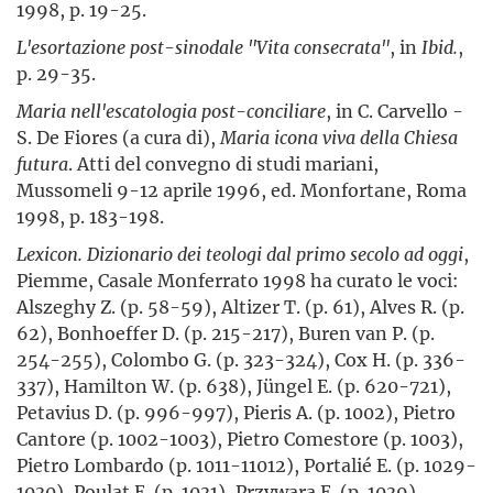
1998, p. 19-25.
L'esortazione post-sinodale "Vita consecrata"
, in
Ibid.
,
p. 29-35.
Maria nell'escatologia post-conciliare
, in C. Carvello -
S. De Fiores (a cura di),
Maria icona viva della Chiesa
futura
. Atti del convegno di studi mariani,
Mussomeli 9-12 aprile 1996, ed. Monfortane, Roma
1998, p. 183-198.
Lexicon. Dizionario dei teologi dal primo secolo ad oggi
,
Piemme, Casale Monferrato 1998 ha curato le voci:
Alszeghy Z. (p. 58-59), Altizer T. (p. 61), Alves R. (p.
62), Bonhoeffer D. (p. 215-217), Buren van P. (p.
254-255), Colombo G. (p. 323-324), Cox H. (p. 336-
337), Hamilton W. (p. 638), Jüngel E. (p. 620-721),
Petavius D. (p. 996-997), Pieris A. (p. 1002), Pietro
Cantore (p. 1002-1003), Pietro Comestore (p. 1003),
Pietro Lombardo (p. 1011-11012), Portalié E. (p. 1029-
1030), Poulat E. (p. 1031), Przywara E. (p. 1039),