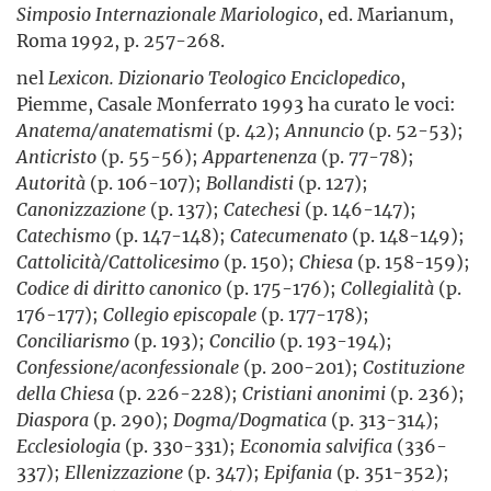
Simposio Internazionale Mariologico
, ed. Marianum,
Roma 1992, p. 257-268.
nel
Lexicon. Dizionario Teologico Enciclopedico
,
Piemme, Casale Monferrato 1993 ha curato le voci:
Anatema/anatematismi
(p. 42);
Annuncio
(p. 52-53);
Anticristo
(p. 55-56);
Appartenenza
(p. 77-78);
Autorità
(p. 106-107);
Bollandisti
(p. 127);
Canonizzazione
(p. 137);
Catechesi
(p. 146-147);
Catechismo
(p. 147-148);
Catecumenato
(p. 148-149);
Cattolicità/Cattolicesimo
(p. 150);
Chiesa
(p. 158-159);
Codice di diritto canonico
(p. 175-176);
Collegialità
(p.
176-177);
Collegio episcopale
(p. 177-178);
Conciliarismo
(p. 193);
Concilio
(p. 193-194);
Confessione/aconfessionale
(p. 200-201);
Costituzione
della Chiesa
(p. 226-228);
Cristiani anonimi
(p. 236);
Diaspora
(p. 290);
Dogma/Dogmatica
(p. 313-314);
Ecclesiologia
(p. 330-331);
Economia salvifica
(336-
337);
Ellenizzazione
(p. 347);
Epifania
(p. 351-352);