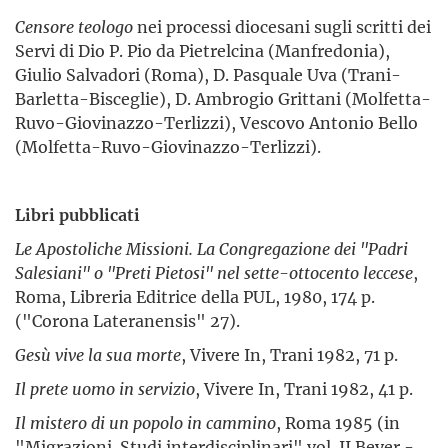
Censore teologo
nei processi diocesani sugli scritti dei
Servi di Dio P. Pio da Pietrelcina (Manfredonia),
Giulio Salvadori (Roma), D. Pasquale Uva (Trani-
Barletta-Bisceglie), D. Ambrogio Grittani (Molfetta-
Ruvo-Giovinazzo-Terlizzi), Vescovo Antonio Bello
(Molfetta-Ruvo-Giovinazzo-Terlizzi).
Libri pubblicati
Le Apostoliche Missioni. La Congregazione dei "Padri
Salesiani" o "Preti Pietosi" nel sette-ottocento leccese
,
Roma, Libreria Editrice della PUL, 1980, 174 p.
("Corona Lateranensis" 27).
Gesù vive la sua morte
, Vivere In, Trani 1982, 71 p.
Il prete uomo in servizio
, Vivere In, Trani 1982, 41 p.
Il mistero di un popolo in cammino
, Roma 1985 (in
"Migrazioni. Studi interdisciplinari" vol. II Beyer -