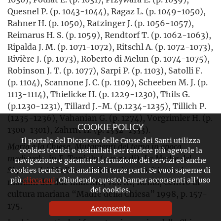
Quesnel P. (p. 1043-1044), Ragaz L. (p. 1049-1050),
Rahner H. (p. 1050), Ratzinger J. (p. 1056-1057),
Reimarus H. S. (p. 1059), Rendtorf T. (p. 1062-1063),
Ripalda J. M. (p. 1071-1072), Ritschl A. (p. 1072-1073),
Rivière J. (p. 1073), Roberto di Melun (p. 1074-1075),
Robinson J. T. (p. 1077), Sarpi P. (p. 1103), Satolli F.
(p. 1104), Scannone J. C. (p. 1109), Scheeben M. J. (p.
1113-1114), Thielicke H. (p. 1229-1230), Thils G.
(p.1230-1231), Tillard J.-M. (p.1234-1235), Tillich P.
(1235-1236), Vahanian G. (p. 1274), Vorgrimler H. (p.
COOKIE POLICY
1300-1301), Zahrnt H. (p. 1332-1333).
Il portale del Dicastero delle Cause dei Santi utilizza
Maria e la Chiesa. Mutamenti del tema in epoca
cookies tecnici o assimilati per rendere più agevole la
medievale
, in E. Toniolo (a cura di),
La Madre del
navigazione e garantire la fruizione dei servizi ed anche
Signore dal Medioevo al Rinascimento
. Itinerari
cookies tecnici e di analisi di terze parti. Se vuoi saperne di
più
clicca qui
. Chiudendo questo banner acconsenti all’uso
mariani dei due millenni, vol. III, Roma, Centro di
dei cookies.
cultura mariana “Madre della Chiesa” 1998, p. 157-
175.
Acconsento