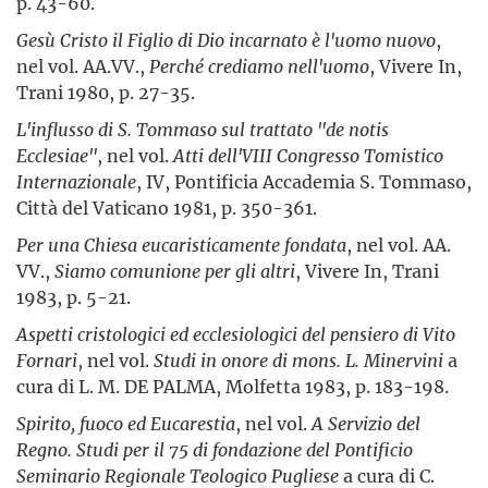
p. 43-60.
Gesù Cristo il Figlio di Dio incarnato è l'uomo nuovo
,
nel vol. AA.VV.,
Perché crediamo nell'uomo
, Vivere In,
Trani 1980, p. 27-35.
L'influsso di S. Tommaso sul trattato "de notis
Ecclesiae"
, nel vol.
Atti dell'VIII Congresso Tomistico
Internazionale
, IV, Pontificia Accademia S. Tommaso,
Città del Vaticano 1981, p. 350-361.
Per una Chiesa eucaristicamente fondata
, nel vol. AA.
VV.,
Siamo comunione per gli altri
, Vivere In, Trani
1983, p. 5-21.
Aspetti cristologici ed ecclesiologici del pensiero di Vito
Fornari
, nel vol.
Studi in onore di mons. L. Minervini
a
cura di L. M. DE PALMA, Molfetta 1983, p. 183-198.
Spirito, fuoco ed Eucarestia
, nel vol.
A Servizio del
Regno. Studi per il 75 di fondazione del Pontificio
Seminario Regionale Teologico Pugliese
a cura di C.