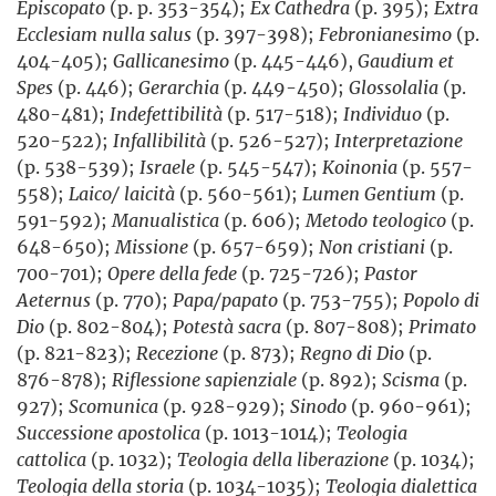
Episcopato
(p. p. 353-354);
Ex Cathedra
(p. 395);
Extra
Ecclesiam nulla salus
(p. 397-398);
Febronianesimo
(p.
404-405);
Gallicanesimo
(p. 445-446),
Gaudium et
Spes
(p. 446);
Gerarchia
(p. 449-450);
Glossolalia
(p.
480-481);
Indefettibilità
(p. 517-518);
Individuo
(p.
520-522);
Infallibilità
(p. 526-527);
Interpretazione
(p. 538-539);
Israele
(p. 545-547);
Koinonia
(p. 557-
558);
Laico/ laicità
(p. 560-561);
Lumen Gentium
(p.
591-592);
Manualistica
(p. 606);
Metodo teologico
(p.
648-650);
Missione
(p. 657-659);
Non cristiani
(p.
700-701);
Opere della fede
(p. 725-726);
Pastor
Aeternus
(p. 770);
Papa/papato
(p. 753-755);
Popolo di
Dio
(p. 802-804);
Potestà sacra
(p. 807-808);
Primato
(p. 821-823);
Recezione
(p. 873);
Regno di Dio
(p.
876-878);
Riflessione sapienziale
(p. 892);
Scisma
(p.
927);
Scomunica
(p. 928-929);
Sinodo
(p. 960-961);
Successione apostolica
(p. 1013-1014);
Teologia
cattolica
(p. 1032);
Teologia della liberazione
(p. 1034);
Teologia della storia
(p. 1034-1035);
Teologia dialettica