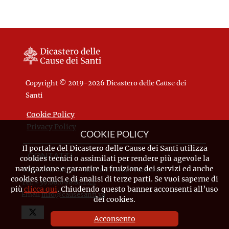
Copyright © 2019-2026 Dicastero delle Cause dei
Santi
Cookie Policy
Privacy Policy
COOKIE POLICY
Il portale del Dicastero delle Cause dei Santi utilizza
CONTATTI
cookies tecnici o assimilati per rendere più agevole la
navigazione e garantire la fruizione dei servizi ed anche
Piazza Pio XII, 10 - 00120 Città del Vaticano
cookies tecnici e di analisi di terze parti. Se vuoi saperne di
Tel. +39.06.698.842.44
più
clicca qui
. Chiudendo questo banner acconsenti all’uso
Email
info@causesanti.va
dei cookies.
Acconsento