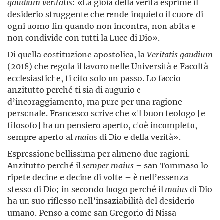
gaudium veritatis
: «La gioia della verità esprime il
desiderio struggente che rende inquieto il cuore di
ogni uomo fin quando non incontra, non abita e
non condivide con tutti la Luce di Dio».
Di quella costituzione apostolica, la
Veritatis gaudium
(2018) che regola il lavoro nelle Università e Facoltà
ecclesiastiche, ti cito solo un passo. Lo faccio
anzitutto perché ti sia di augurio e
d’incoraggiamento, ma pure per una ragione
personale. Francesco scrive che «il buon teologo [e
filosofo] ha un pensiero aperto, cioè incompleto,
sempre aperto al
maius
di Dio e della verità».
Espressione bellissima per almeno due ragioni.
Anzitutto perché il
semper maius
– san Tommaso lo
ripete decine e decine di volte – è nell’essenza
stesso di Dio; in secondo luogo perché il
maius
di Dio
ha un suo riflesso nell’insaziabilità del desiderio
umano. Penso a come san Gregorio di Nissa