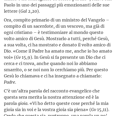
Paolo in uno dei passaggi più emozionanti delle sue
lettere (
Gal
2,20).
Ora, compito primario di un ministro del Vangelo –
compito di un sacerdote, di un vescovo, ma già di
ogni cristiano – è testimoniare al mondo questo
volto amico di Gesù. Mostrarlo a tutti, perché Gesù,
a sua volta, ci ha mostrato e donato il volto amico di
Dio. «Come il Padre ha amato me, anche io ho amato
voi» (
Gv
15,9). In Gesù si fa presente un Dio che ci
cerca e ci trova, anche quando noi lo abbiamo
smarrito, o se noi non lo cerchiamo più. Per questo
Gesù lo chiamava e ci ha insegnato a chiamarlo:
Padre
.
C’è un’altra parola del racconto evangelico che
questa sera merita la nostra attenzione ed è la
parola
gioia
. «Vi ho detto queste cose perché la mia
gioia sia in voi e la vostra gioia sia piena» (
Gv
15,11).
Credo che questa sia, purtroppo, una parola un po’