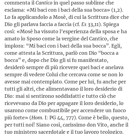
commenta il
Cantico
in quel passo sublime che
esclama: «Mi baci con i baci della sua bocca» (1,2).
Lo fa applicandolo a Mosè, di cui la Scrittura dice che
Dio gli parlava faccia a faccia (cf.
Es
33,11). Spiega
così: «Mosè ha vissuto l’esperienza della sposa e ha
amato lo Sposo come la vergine del Cantico, che
implora: “Mi baci con i baci della sua bocca”. Egli,
come attesta la Scrittura, parlò con Dio “bocca a
bocca” e, dopo che Dio gli si fu manifestato,
desiderò sempre di più ricevere quei baci e anelava
sempre di vedere Colui che cercava come se non lo
avesse mai contemplato. Come per lui, fu anche per
tutti gli altri, che alimentavano il loro desiderio di
Dio: mai si sentirono soddisfatti e tutto ciò che
ricevevano da Dio per appagare il loro desiderio, lo
usarono come combustibile per accendere un fuoco
più forte» (
Hom.
I: PG 44, 777). Come è bello, questo,
per tutti noi! Siano così, carissimo don Vito, anche il
tuo ministero sacerdotale e il tuo lavoro teologico.