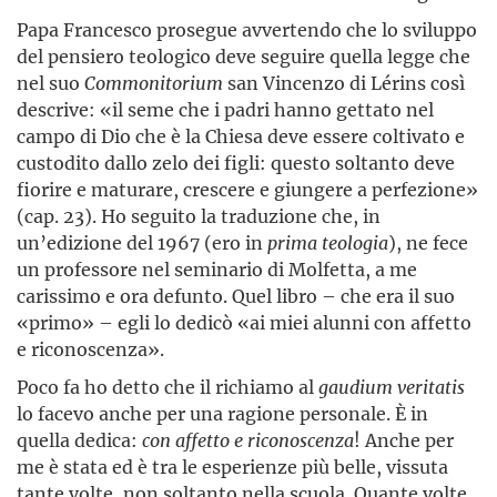
Papa Francesco prosegue avvertendo che lo sviluppo
del pensiero teologico deve seguire quella legge che
nel suo
Commonitorium
san Vincenzo di Lérins così
descrive: «il seme che i padri hanno gettato nel
campo di Dio che è la Chiesa deve essere coltivato e
custodito dallo zelo dei figli: questo soltanto deve
fiorire e maturare, crescere e giungere a perfezione»
(cap. 23). Ho seguito la traduzione che, in
un’edizione del
1967 (ero in
prima teologia
), ne fece
un professore nel seminario di Molfetta, a me
carissimo e ora defunto. Quel libro – che era il suo
«primo» – egli lo dedicò «ai miei alunni con affetto
e riconoscenza».
Poco fa ho detto che il richiamo al
gaudium veritatis
lo facevo anche per una ragione personale. È in
quella dedica:
con affetto e riconoscenza
! Anche per
me è stata ed è tra le esperienze più belle, vissuta
tante volte, non soltanto nella scuola. Quante volte,