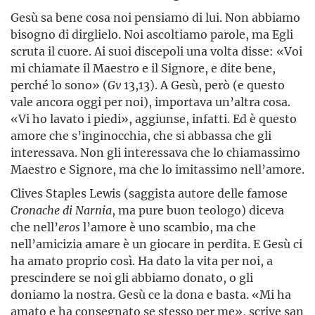
Gesù sa bene cosa noi pensiamo di lui. Non abbiamo
bisogno di dirglielo. Noi ascoltiamo parole, ma Egli
scruta il cuore. Ai suoi discepoli una volta disse: «Voi
mi chiamate il Maestro e il Signore, e dite bene,
perché lo sono» (
Gv
13,13). A Gesù, però (e questo
vale ancora oggi per noi), importava un’altra cosa.
«Vi ho lavato i piedi», aggiunse, infatti. Ed è questo
amore che s’inginocchia, che si abbassa che gli
interessava. Non gli interessava che lo chiamassimo
Maestro e Signore, ma che lo imitassimo nell’amore.
Clives Staples Lewis (saggista autore delle famose
Cronache di Narnia
, ma pure buon teologo) diceva
che nell’
eros
l’amore è uno scambio, ma che
nell’amicizia amare è un giocare in perdita. E Gesù ci
ha amato proprio così. Ha dato la vita per noi, a
prescindere se noi gli abbiamo donato, o gli
doniamo la nostra. Gesù ce la dona e basta. «Mi ha
amato e ha consegnato se stesso per me», scrive san