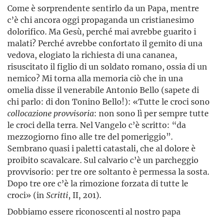
Come è sorprendente sentirlo da un Papa, mentre
c’è chi ancora oggi propaganda un cristianesimo
dolorifico. Ma Gesù, perché mai avrebbe guarito i
malati? Perché avrebbe confortato il gemito di una
vedova, elogiato la richiesta di una cananea,
risuscitato il figlio di un soldato romano, ossia di un
nemico? Mi torna alla memoria ciò che in una
omelia disse il venerabile Antonio Bello (sapete di
chi parlo: di don Tonino Bello!): «Tutte le croci sono
collocazione provvisoria
: non sono lì per sempre tutte
le croci della terra. Nel Vangelo c’è scritto: “da
mezzogiorno fino alle tre del pomeriggio”.
Sembrano quasi i paletti catastali, che al dolore è
proibito scavalcare. Sul calvario c’è un parcheggio
provvisorio: per tre ore soltanto è permessa la sosta.
Dopo tre ore c’è la rimozione forzata di tutte le
croci» (in
Scritti
, II, 201).
Dobbiamo essere riconoscenti al nostro papa