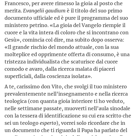
Francesco, per avere rimesso la gioia al posto che
merita.
Evangelii gaudium
è il titolo del suo primo
documento ufficiale ed è pure il programma del suo
ministero petrino. «La gioia del Vangelo riempie il
cuore e la vita intera di coloro che si incontrano con
Gesù», comincia col dire, ma subito dopo osserva:
«Il grande rischio del mondo attuale, con la sua
molteplice ed opprimente offerta di consumo, è una
tristezza individualista che scaturisce dal cuore
comodo e avaro, dalla ricerca malata di piaceri
superficiali, dalla coscienza isolata».
A te, carissimo don Vito, che svolgi il tuo ministero
prevalentemente nell’insegnamento e nella ricerca
teologica (con quanta gioia interiore ti ho veduto,
nelle settimane passate, muoverti nell’aula sinodale
con la tessera di identificazione su cui era scritto che
sei un teologo
esperto
), vorrei solo ricordare che in
un documento che ti riguarda il Papa ha parlato del