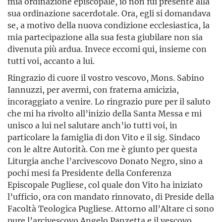
mia ordinazione episcopale, io non fui presente alla
sua ordinazione sacerdotale. Ora, egli si domandava
se, a motivo della nuova condizione ecclesiastica, la
mia partecipazione alla sua festa giubilare non sia
divenuta più ardua. Invece eccomi qui, insieme con
tutti voi, accanto a lui.
Ringrazio di cuore il vostro vescovo, Mons. Sabino
Iannuzzi, per avermi, con fraterna amicizia,
incoraggiato a venire. Lo ringrazio pure per il saluto
che mi ha rivolto all’inizio della Santa Messa e mi
unisco a lui nel salutare anch’io tutti voi, in
particolare la famiglia di don Vito e il sig. Sindaco
con le altre Autorità. Con me è giunto per questa
Liturgia anche l’arcivescovo Donato Negro, sino a
pochi mesi fa Presidente della Conferenza
Episcopale Pugliese, col quale don Vito ha iniziato
l’ufficio, ora con mandato rinnovato, di Preside della
Facoltà Teologica Pugliese. Attorno all’Altare ci sono
pure l’arcivescovo Angelo Panzetta e il vescovo