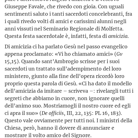
Giuseppe Favale, che rivedo con gioia. Con uguali
sentimenti saluto i tanti sacerdoti concelebranti, fra
i quali rivedo volti di amici e carissimi alunni negli
anni vissuti nel Seminario Regionale di Molfetta.
Questa festa sacerdotale è, infatti, festa di
amicizia
.
Di amicizia ci ha parlato Gesù nel passo evangelico
appena proclamato: «Vi ho chiamato amici» (
Gv
15,15). Quando sant’Ambrogio scrisse per i suoi
sacerdoti un trattato sull’adempimento del loro
ministero, giunto alla fine dell’opera ricordò loro
proprio questa parola di Gesù. «Ci ha dato il modello
dell’amicizia da imitare – scriveva –: rivelargli tutti i
segreti che abbiamo in cuore, non ignorare quelli
dell’animo suo. Mostriamogli il nostro cuore ed egli
ci apra il suo» (
De officiis
, III, 22, 135: PL 16, 183).
Questo vale ovviamente per tutti noi. I ministri della
Chiesa, però, hanno il dovere di annunciare e
mostrare il volto amico del Signore.